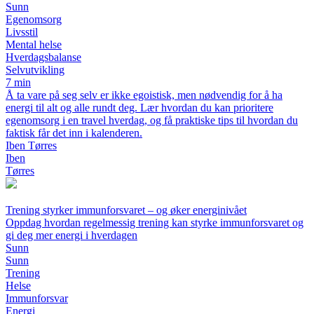
Sunn
Egenomsorg
Livsstil
Mental helse
Hverdagsbalanse
Selvutvikling
7 min
Å ta vare på seg selv er ikke egoistisk, men nødvendig for å ha
energi til alt og alle rundt deg. Lær hvordan du kan prioritere
egenomsorg i en travel hverdag, og få praktiske tips til hvordan du
faktisk får det inn i kalenderen.
Iben Tørres
Iben
Tørres
Trening styrker immunforsvaret – og øker energinivået
Oppdag hvordan regelmessig trening kan styrke immunforsvaret og
gi deg mer energi i hverdagen
Sunn
Sunn
Trening
Helse
Immunforsvar
Energi