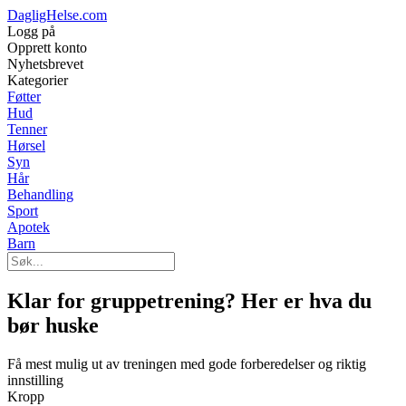
DagligHelse.com
Logg på
Opprett konto
Nyhetsbrevet
Kategorier
Føtter
Hud
Tenner
Hørsel
Syn
Hår
Behandling
Sport
Apotek
Barn
Klar for gruppetrening? Her er hva du
bør huske
Få mest mulig ut av treningen med gode forberedelser og riktig
innstilling
Kropp