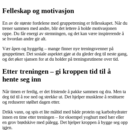
Felleskap og motivasjon
En av de største fordelene med gruppetrening er fellesskapet. Når du
trener sammen med andre, blir det lettere å holde motivasjonen
oppe. Du får energi av stemningen, og det kan være inspirerende å
se hvordan andre gir alt.
Vær åpen og hyggelig – mange finner nye treningsvenner på
gruppetimer. Det sosiale aspektet gjør at du gleder deg til neste gang,
og det øker sjansen for at du holder på treningsrutinene over tid.
Etter treningen – gi kroppen tid til å
hente seg inn
Når timen er ferdig, er det fristende å pakke sammen og dra. Men ta
deg tid til å roe ned og strekke ut. Det hjelper musklene å restituere
og reduserer stølhet dagen etter.
Drikk vann, og spis et lite måltid med både protein og karbohydrater
innen en time etter treningen – for eksempel yoghurt med bær eller
en grov brødskive med pålegg. Det hjelper kroppen å bygge seg opp
igjen.