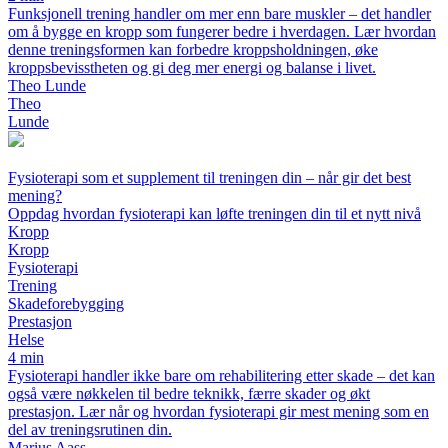
Funksjonell trening handler om mer enn bare muskler – det handler
om å bygge en kropp som fungerer bedre i hverdagen. Lær hvordan
denne treningsformen kan forbedre kroppsholdningen, øke
kroppsbevisstheten og gi deg mer energi og balanse i livet.
Theo Lunde
Theo
Lunde
Fysioterapi som et supplement til treningen din – når gir det best
mening?
Oppdag hvordan fysioterapi kan løfte treningen din til et nytt nivå
Kropp
Kropp
Fysioterapi
Trening
Skadeforebygging
Prestasjon
Helse
4 min
Fysioterapi handler ikke bare om rehabilitering etter skade – det kan
også være nøkkelen til bedre teknikk, færre skader og økt
prestasjon. Lær når og hvordan fysioterapi gir mest mening som en
del av treningsrutinen din.
Marius Aass