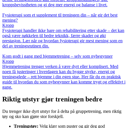
kroppsbevisstheten og gi deg mer energi og balanse i livet.
Fysioterapi som et supplement til treningen din – når gir det best
mening?
Kropp
Fysioterapi handler ikke bare om rehabilitering etter skade – det kan
også være nøkkelen til bedre teknikk, færre skader og økt
prestasjon. Lær når og hvordan fysioterapi gir mest mening som en
del av treningsrutinen din.
Kom godt i gang med hjemmetrening – selv som nybegynner
Kropp
Hjemmetrening trenger verken å være dyrt eller komplisert. Med
noen få justeringer i hverdagen kan du bygge styrke, energi og
treningsglede – rett hjemme i din egen stue. Her får du en praktisk
guide til hvordan du som nybegynner kan komme trygt og effektivt i
gang.
Riktig utstyr gjør treningen bedre
Du trenger ikke dyrt utstyr for å delta på gruppetrening, men riktig
tøy og sko kan gjøre stor forskjell.
Treningstøy:
Velg klær som puster og gir deg god