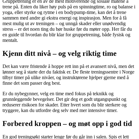
Gruppetrening er en av de mest motiverende og sosiale måtene å
trene på. Enten du liker høy puls på en spinningtime, ro og balanse i
yoga, eller styrke og rytme i en bodypump-time, kan det å trene
sammen med andre gi ekstra energi og inspirasjon. Men for å få
mest mulig ut av treningen – og unngå skader eller unødvendig
stress – er det noen ting du bør huske før du møter opp. Her får du
en guide til hvordan du blir klar for gruppetrening, både fysisk og
mentalt.
Kjenn ditt nivå – og velg riktig time
Det kan være fristende å hoppe rett inn på et avansert nivå, men det
lønner seg å starte der du faktisk er. De fleste treningssentre i Norge
tilbyr timer på ulike nivåer, og instruktørene hjelper gjerne med å
finne det som passer deg best.
Er du nybegynner, velg en time med fokus på teknikk og
grunnleggende bevegelser. Det gir deg et godt utgangspunkt og
reduserer risikoen for skader. Etter hvert som du blir sterkere og
tryggere, kan du utfordre deg selv med mer intensive timer.
Forbered kroppen – og møt opp i god tid
En god treningsøkt starter lenge før du går inn i salen. Spis et lett