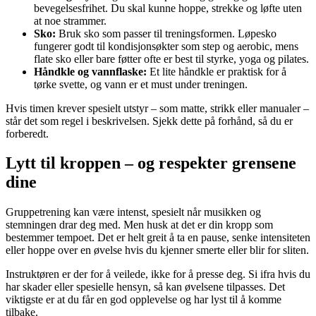
bevegelsesfrihet. Du skal kunne hoppe, strekke og løfte uten
at noe strammer.
Sko:
Bruk sko som passer til treningsformen. Løpesko
fungerer godt til kondisjonsøkter som step og aerobic, mens
flate sko eller bare føtter ofte er best til styrke, yoga og pilates.
Håndkle og vannflaske:
Et lite håndkle er praktisk for å
tørke svette, og vann er et must under treningen.
Hvis timen krever spesielt utstyr – som matte, strikk eller manualer –
står det som regel i beskrivelsen. Sjekk dette på forhånd, så du er
forberedt.
Lytt til kroppen – og respekter grensene
dine
Gruppetrening kan være intenst, spesielt når musikken og
stemningen drar deg med. Men husk at det er din kropp som
bestemmer tempoet. Det er helt greit å ta en pause, senke intensiteten
eller hoppe over en øvelse hvis du kjenner smerte eller blir for sliten.
Instruktøren er der for å veilede, ikke for å presse deg. Si ifra hvis du
har skader eller spesielle hensyn, så kan øvelsene tilpasses. Det
viktigste er at du får en god opplevelse og har lyst til å komme
tilbake.