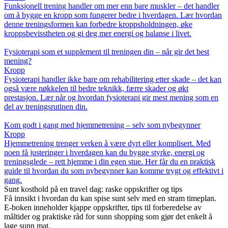
Funksjonell trening handler om mer enn bare muskler – det handler
om å bygge en kropp som fungerer bedre i hverdagen. Lær hvordan
denne treningsformen kan forbedre kroppsholdningen, øke
kroppsbevisstheten og gi deg mer energi og balanse i livet.
Fysioterapi som et supplement til treningen din – når gir det best
mening?
Kropp
Fysioterapi handler ikke bare om rehabilitering etter skade – det kan
også være nøkkelen til bedre teknikk, færre skader og økt
prestasjon. Lær når og hvordan fysioterapi gir mest mening som en
del av treningsrutinen din.
Kom godt i gang med hjemmetrening – selv som nybegynner
Kropp
Hjemmetrening trenger verken å være dyrt eller komplisert. Med
noen få justeringer i hverdagen kan du bygge styrke, energi og
treningsglede – rett hjemme i din egen stue. Her får du en praktisk
guide til hvordan du som nybegynner kan komme trygt og effektivt i
gang.
Sunt kosthold på en travel dag: raske oppskrifter og tips
Få innsikt i hvordan du kan spise sunt selv med en stram timeplan.
E-boken inneholder kjappe oppskrifter, tips til forberedelse av
måltider og praktiske råd for sunn shopping som gjør det enkelt å
lage sunn mat.