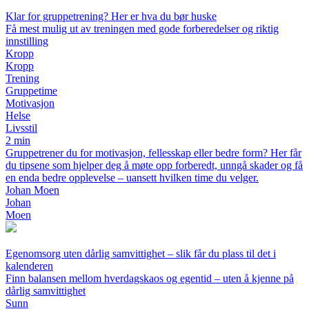
Klar for gruppetrening? Her er hva du bør huske
Få mest mulig ut av treningen med gode forberedelser og riktig
innstilling
Kropp
Kropp
Trening
Gruppetime
Motivasjon
Helse
Livsstil
2 min
Gruppetrener du for motivasjon, fellesskap eller bedre form? Her får
du tipsene som hjelper deg å møte opp forberedt, unngå skader og få
en enda bedre opplevelse – uansett hvilken time du velger.
Johan Moen
Johan
Moen
Egenomsorg uten dårlig samvittighet – slik får du plass til det i
kalenderen
Finn balansen mellom hverdagskaos og egentid – uten å kjenne på
dårlig samvittighet
Sunn