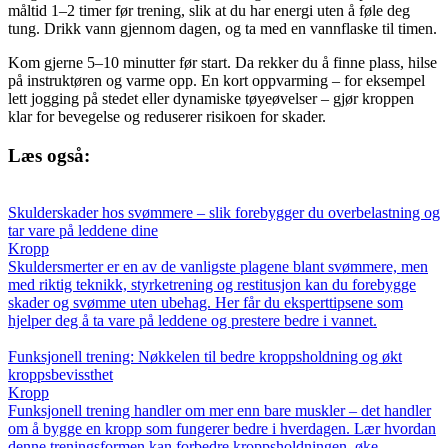
måltid 1–2 timer før trening, slik at du har energi uten å føle deg
tung. Drikk vann gjennom dagen, og ta med en vannflaske til timen.
Kom gjerne 5–10 minutter før start. Da rekker du å finne plass, hilse
på instruktøren og varme opp. En kort oppvarming – for eksempel
lett jogging på stedet eller dynamiske tøyeøvelser – gjør kroppen
klar for bevegelse og reduserer risikoen for skader.
Læs også:
Skulderskader hos svømmere – slik forebygger du overbelastning og
tar vare på leddene dine
Kropp
Skuldersmerter er en av de vanligste plagene blant svømmere, men
med riktig teknikk, styrketrening og restitusjon kan du forebygge
skader og svømme uten ubehag. Her får du eksperttipsene som
hjelper deg å ta vare på leddene og prestere bedre i vannet.
Funksjonell trening: Nøkkelen til bedre kroppsholdning og økt
kroppsbevissthet
Kropp
Funksjonell trening handler om mer enn bare muskler – det handler
om å bygge en kropp som fungerer bedre i hverdagen. Lær hvordan
denne treningsformen kan forbedre kroppsholdningen, øke