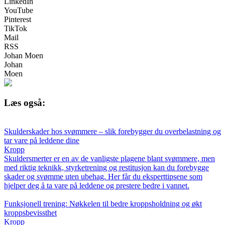
LinkedIn
YouTube
Pinterest
TikTok
Mail
RSS
Johan Moen
Johan
Moen
Læs også:
Skulderskader hos svømmere – slik forebygger du overbelastning og
tar vare på leddene dine
Kropp
Skuldersmerter er en av de vanligste plagene blant svømmere, men
med riktig teknikk, styrketrening og restitusjon kan du forebygge
skader og svømme uten ubehag. Her får du eksperttipsene som
hjelper deg å ta vare på leddene og prestere bedre i vannet.
Funksjonell trening: Nøkkelen til bedre kroppsholdning og økt
kroppsbevissthet
Kropp