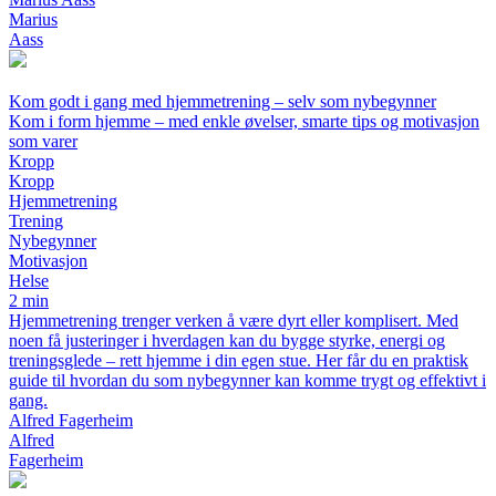
Marius
Aass
Kom godt i gang med hjemmetrening – selv som nybegynner
Kom i form hjemme – med enkle øvelser, smarte tips og motivasjon
som varer
Kropp
Kropp
Hjemmetrening
Trening
Nybegynner
Motivasjon
Helse
2 min
Hjemmetrening trenger verken å være dyrt eller komplisert. Med
noen få justeringer i hverdagen kan du bygge styrke, energi og
treningsglede – rett hjemme i din egen stue. Her får du en praktisk
guide til hvordan du som nybegynner kan komme trygt og effektivt i
gang.
Alfred Fagerheim
Alfred
Fagerheim