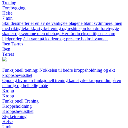
Trening
Forebygging
Helse
7 min
Skuldersmerter er en av de vanligste plagene blant svømmere, men
med riktig teknikk, styrketrening og restitusjon kan du forebygge
skader og svømme uten ubehag. Her får du eksperttipsene som
hjelper deg å ta vare på leddene og prestere bedre i vannet.
Iben Tørres
Iben
Tørres
Funksjonell trening: Nøkkelen til bedre kroppsholdning og økt
kroppsbevissthet
Oppdag hvordan funksjonell trening kan styrke kroppen din på en
naturlig og helhetlig måte
Kropp
Kropp
Funksjonell Trening
Kroppsholdning
Kroppsbevissthet
Styrketrening
Helse
2 min