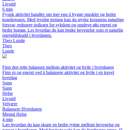
Livsstil
6 min
Fysisk aktivitet handler om mer enn å bygge muskler og bedre
kondisjonen. Med jevnlig trening kan du styrke kroppens naturlige
forsvar, redusere risikoen for sykdom og oppleve økt energi og
bedre humør. Les hvordan du kan bruke bevegelse som et naturlig
energitilskudd i hverdagen.
Theo Lunde
Theo
Lunde
Finn den rette balansen mellom aktivitet og hvile i hverdagen
Finn ro og energi ved å balansere aktivitet og hvile i en travel
hverdag
Sunn
Sunn
Helse
Livsstil
Velvære
Balansere Hverdagen
Mental Helse
4 min
Lær hvordan du kan skape en bedre rytme mellom bevegelse og
pauser i hverdagen. Med bevisste valg kan du forebygge stress, få