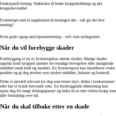
Funksjonell trening: Nøkkelen til bedre kroppsholdning og økt
kroppsbevissthet
Fysioterapi som et supplement til treningen din – når gir det best
mening?
Kom godt i gang med hjemmetrening – selv som nybegynner
Når du vil forebygge skader
Forebygging er en av fysioterapiens største styrker. Mange skader
oppstår fordi kroppen utsettes for ensidige bevegelser eller manglende
stabilitet rundt ledd og muskler. En fysioterapeut kan identifisere svake
punkter og gi deg øvelser som styrker stabilitet, balanse og kontroll.
Dette er spesielt relevant for deg som trener mye, deltar i konkurranser
eller har et fysisk krevende yrke. En forebyggende tilnærming kan
spare deg for lange treningspauser og bidra til en mer robust kropp som
tåler belastning over tid.
Når du skal tilbake etter en skade