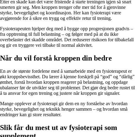
Etter en skade kan det være fristende å starte treningen igjen så snart
smerten gir seg. Men kroppen trenger ofte mer tid for å gjenvinne
styrke, bevegelighet og koordinasjon. Her kan fysioterapi være
avgjørende for å sikre en trygg og effektiv retur til trening.
Fysioterapeuten hjelper deg med å bygge opp progresjonen gradvis –
fra opptrening til full belastning – og følger med på at du ikke
overbelaster det skadde området. Det reduserer risikoen for tilbakefall
og gir en tryggere vei tilbake til normal aktivitet.
Når du vil forstå kroppen din bedre
En av de største fordelene med å samarbeide med en fysioterapeut er
økt kroppsbevissthet. Du lærer å kjenne forskjell på “god” og “dårlig”
ømhet, forstå hvordan kroppen reagerer på belastning, og oppdage
ubalanser før de utvikler seg til problemer. Det gjør deg bedre rustet til
å ta ansvar for egen trening og justere når kroppen gir signaler.
Mange opplever at fysioterapi gir dem en ny forståelse av hvordan
styrke, bevegelighet og teknikk henger sammen – og hvordan små
endringer kan gi store resultater.
Slik får du mest ut av fysioterapi som
supplement