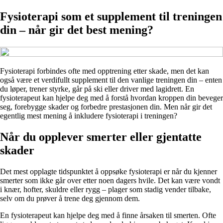
Fysioterapi som et supplement til treningen
din – når gir det best mening?
Fysioterapi forbindes ofte med opptrening etter skade, men det kan
også være et verdifullt supplement til den vanlige treningen din – enten
du løper, trener styrke, går på ski eller driver med lagidrett. En
fysioterapeut kan hjelpe deg med å forstå hvordan kroppen din beveger
seg, forebygge skader og forbedre prestasjonen din. Men når gir det
egentlig mest mening å inkludere fysioterapi i treningen?
Når du opplever smerter eller gjentatte
skader
Det mest opplagte tidspunktet å oppsøke fysioterapi er når du kjenner
smerter som ikke går over etter noen dagers hvile. Det kan være vondt
i knær, hofter, skuldre eller rygg – plager som stadig vender tilbake,
selv om du prøver å trene deg gjennom dem.
En fysioterapeut kan hjelpe deg med å finne årsaken til smerten. Ofte