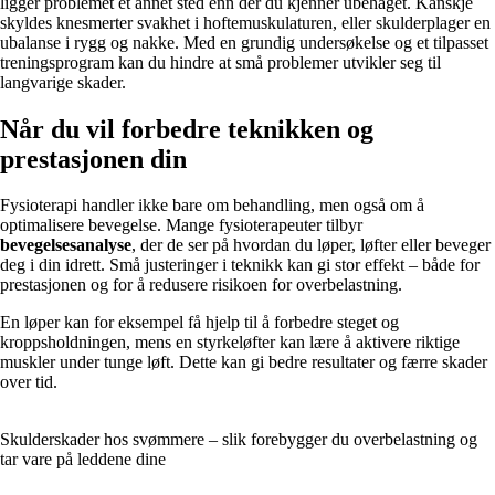
ligger problemet et annet sted enn der du kjenner ubehaget. Kanskje
skyldes knesmerter svakhet i hoftemuskulaturen, eller skulderplager en
ubalanse i rygg og nakke. Med en grundig undersøkelse og et tilpasset
treningsprogram kan du hindre at små problemer utvikler seg til
langvarige skader.
Når du vil forbedre teknikken og
prestasjonen din
Fysioterapi handler ikke bare om behandling, men også om å
optimalisere bevegelse. Mange fysioterapeuter tilbyr
bevegelsesanalyse
, der de ser på hvordan du løper, løfter eller beveger
deg i din idrett. Små justeringer i teknikk kan gi stor effekt – både for
prestasjonen og for å redusere risikoen for overbelastning.
En løper kan for eksempel få hjelp til å forbedre steget og
kroppsholdningen, mens en styrkeløfter kan lære å aktivere riktige
muskler under tunge løft. Dette kan gi bedre resultater og færre skader
over tid.
Skulderskader hos svømmere – slik forebygger du overbelastning og
tar vare på leddene dine