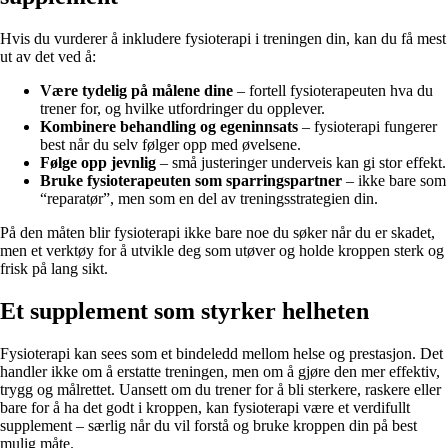
Hvis du vurderer å inkludere fysioterapi i treningen din, kan du få mest
ut av det ved å:
Være tydelig på målene dine
– fortell fysioterapeuten hva du
trener for, og hvilke utfordringer du opplever.
Kombinere behandling og egeninnsats
– fysioterapi fungerer
best når du selv følger opp med øvelsene.
Følge opp jevnlig
– små justeringer underveis kan gi stor effekt.
Bruke fysioterapeuten som sparringspartner
– ikke bare som
“reparatør”, men som en del av treningsstrategien din.
På den måten blir fysioterapi ikke bare noe du søker når du er skadet,
men et verktøy for å utvikle deg som utøver og holde kroppen sterk og
frisk på lang sikt.
Et supplement som styrker helheten
Fysioterapi kan sees som et bindeledd mellom helse og prestasjon. Det
handler ikke om å erstatte treningen, men om å gjøre den mer effektiv,
trygg og målrettet. Uansett om du trener for å bli sterkere, raskere eller
bare for å ha det godt i kroppen, kan fysioterapi være et verdifullt
supplement – særlig når du vil forstå og bruke kroppen din på best
mulig måte.