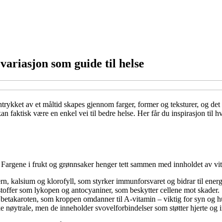
variasjon som guide til helse
trykket av et måltid skapes gjennom farger, former og teksturer, og de
 kan faktisk være en enkel vei til bedre helse. Her får du inspirasjon ti
r. Fargene i frukt og grønnsaker henger tett sammen med innholdet av vit
rn, kalsium og klorofyll, som styrker immunforsvaret og bidrar til energ
stoffer som lykopen og antocyaniner, som beskytter cellene mot skader.
ir betakaroten, som kroppen omdanner til A-vitamin – viktig for syn og h
 nøytrale, men de inneholder svovelforbindelser som støtter hjerte og