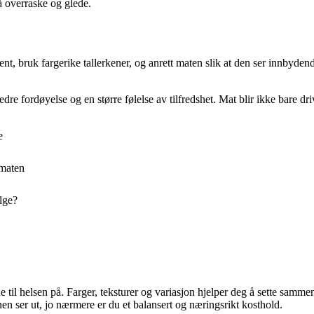
 å overraske og glede.
bruk fargerike tallerkener, og anrett maten slik at den ser innbydende 
, bedre fordøyelse og en større følelse av tilfredshet. Mat blir ikke bare
e
 maten
lge?
 til helsen på. Farger, teksturer og variasjon hjelper deg å sette samme
nen ser ut, jo nærmere er du et balansert og næringsrikt kosthold.