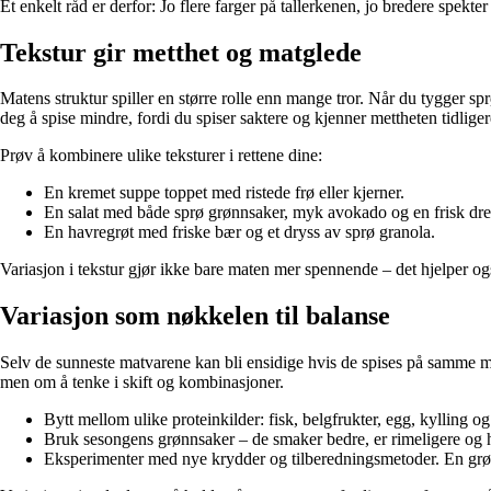
Et enkelt råd er derfor: Jo flere farger på tallerkenen, jo bredere spekter
Tekstur gir metthet og matglede
Matens struktur spiller en større rolle enn mange tror. Når du tygger sp
deg å spise mindre, fordi du spiser saktere og kjenner mettheten tidliger
Prøv å kombinere ulike teksturer i rettene dine:
En kremet suppe toppet med ristede frø eller kjerner.
En salat med både sprø grønnsaker, myk avokado og en frisk dre
En havregrøt med friske bær og et dryss av sprø granola.
Variasjon i tekstur gjør ikke bare maten mer spennende – det hjelper o
Variasjon som nøkkelen til balanse
Selv de sunneste matvarene kan bli ensidige hvis de spises på samme må
men om å tenke i skift og kombinasjoner.
Bytt mellom ulike proteinkilder: fisk, belgfrukter, egg, kylling og 
Bruk sesongens grønnsaker – de smaker bedre, er rimeligere og 
Eksperimenter med nye krydder og tilberedningsmetoder. En grønns