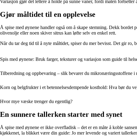
Variasjon gjør det lettere å holde på sunne vaner, fordi maten fortsetter
Gjør måltidet til en opplevelse
Å spise med øynene handler også om å skape stemning. Dekk bordet pent, 
olivenolje eller noen skiver sitrus kan løfte selv en enkel rett.
Når du tar deg tid til å nyte måltidet, spiser du mer bevisst. Det gir ro
Spis med øynene: Bruk farger, teksturer og variasjon som guide til hels
Tilberedning og oppbevaring – slik bevarer du mikronæringsstoffene i
Korn og belgfrukter i et betennelsesdempende kosthold: Hva bør du ve
Hvor mye væske trenger du egentlig?
En sunnere tallerken starter med synet
Å spise med øynene er ikke overfladisk – det er en måte å koble sansene
kjøkkenet, la blikket være din guide: Jo mer levende og variert tallerke