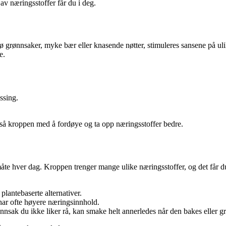
 av næringsstoffer får du i deg.
rø grønnsaker, myke bær eller knasende nøtter, stimuleres sansene på ulik
e.
ssing.
gså kroppen med å fordøye og ta opp næringsstoffer bedre.
te hver dag. Kroppen trenger mange ulike næringsstoffer, og det får du
plantebaserte alternativer.
har ofte høyere næringsinnhold.
ak du ikke liker rå, kan smake helt annerledes når den bakes eller gri