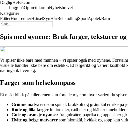
DagligHelse.com
Logg på
Opprett konto
Nyhetsbrevet
Kategorier
Føtter
Hud
Tenner
Hørsel
Syn
Hår
Behandling
Sport
Apotek
Barn
Spis med øynene: Bruk farger, teksturer og 
Vi spiser ikke bare med munnen – vi spiser også med øynene. Førsteinn
visuelle handler ikke bare om estetikk. Et fargerikt og variert kosthold
næringsrik hverdag.
Farger som helsekompass
Et raskt blikk på tallerkenen kan fortelle mye om hvor variert du spise
Grønne matvarer
som spinat, brokkoli og grønnkål er rike på je
Røde og lilla farger
fra tomater, rødbeter og blåbær inneholder 
Gule og oransje nyanser
fra gulrøtter, paprika og appelsiner g
Hvite og beige matvarer
som blomkål, hvitløk og sopp kan virke