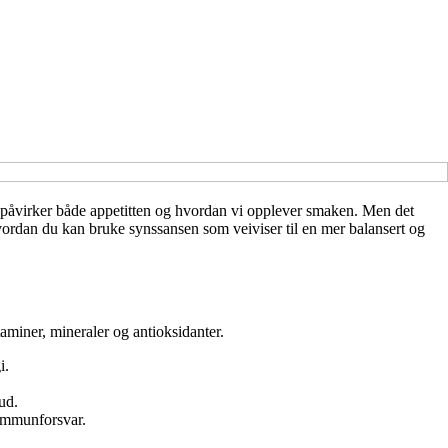
t påvirker både appetitten og hvordan vi opplever smaken. Men det
l hvordan du kan bruke synssansen som veiviser til en mer balansert og
aminer, mineraler og antioksidanter.
i.
ud.
 immunforsvar.