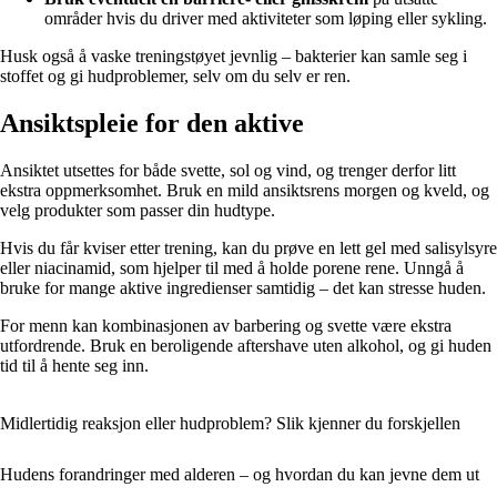
områder hvis du driver med aktiviteter som løping eller sykling.
Husk også å vaske treningstøyet jevnlig – bakterier kan samle seg i
stoffet og gi hudproblemer, selv om du selv er ren.
Ansiktspleie for den aktive
Ansiktet utsettes for både svette, sol og vind, og trenger derfor litt
ekstra oppmerksomhet. Bruk en mild ansiktsrens morgen og kveld, og
velg produkter som passer din hudtype.
Hvis du får kviser etter trening, kan du prøve en lett gel med salisylsyre
eller niacinamid, som hjelper til med å holde porene rene. Unngå å
bruke for mange aktive ingredienser samtidig – det kan stresse huden.
For menn kan kombinasjonen av barbering og svette være ekstra
utfordrende. Bruk en beroligende aftershave uten alkohol, og gi huden
tid til å hente seg inn.
Midlertidig reaksjon eller hudproblem? Slik kjenner du forskjellen
Hudens forandringer med alderen – og hvordan du kan jevne dem ut