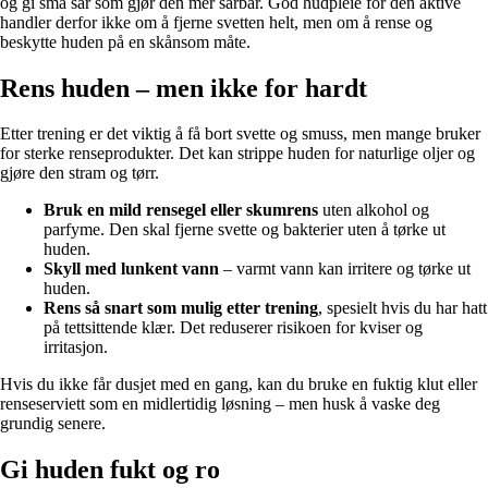
og gi små sår som gjør den mer sårbar. God hudpleie for den aktive
handler derfor ikke om å fjerne svetten helt, men om å rense og
beskytte huden på en skånsom måte.
Rens huden – men ikke for hardt
Etter trening er det viktig å få bort svette og smuss, men mange bruker
for sterke renseprodukter. Det kan strippe huden for naturlige oljer og
gjøre den stram og tørr.
Bruk en mild rensegel eller skumrens
uten alkohol og
parfyme. Den skal fjerne svette og bakterier uten å tørke ut
huden.
Skyll med lunkent vann
– varmt vann kan irritere og tørke ut
huden.
Rens så snart som mulig etter trening
, spesielt hvis du har hatt
på tettsittende klær. Det reduserer risikoen for kviser og
irritasjon.
Hvis du ikke får dusjet med en gang, kan du bruke en fuktig klut eller
renseserviett som en midlertidig løsning – men husk å vaske deg
grundig senere.
Gi huden fukt og ro