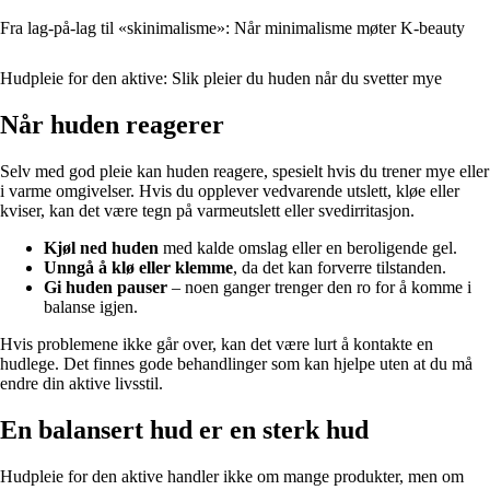
Fra lag-på-lag til «skinimalisme»: Når minimalisme møter K-beauty
Hudpleie for den aktive: Slik pleier du huden når du svetter mye
Når huden reagerer
Selv med god pleie kan huden reagere, spesielt hvis du trener mye eller
i varme omgivelser. Hvis du opplever vedvarende utslett, kløe eller
kviser, kan det være tegn på varmeutslett eller svedirritasjon.
Kjøl ned huden
med kalde omslag eller en beroligende gel.
Unngå å klø eller klemme
, da det kan forverre tilstanden.
Gi huden pauser
– noen ganger trenger den ro for å komme i
balanse igjen.
Hvis problemene ikke går over, kan det være lurt å kontakte en
hudlege. Det finnes gode behandlinger som kan hjelpe uten at du må
endre din aktive livsstil.
En balansert hud er en sterk hud
Hudpleie for den aktive handler ikke om mange produkter, men om