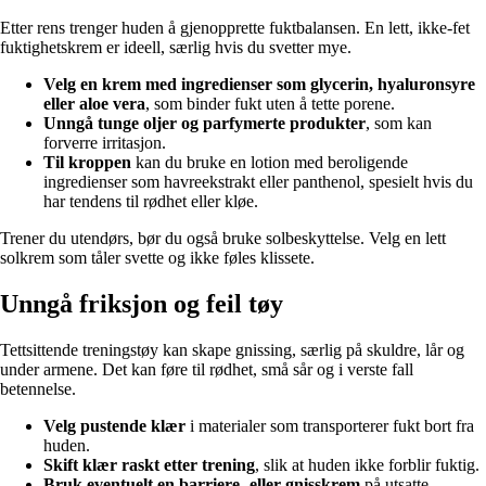
Etter rens trenger huden å gjenopprette fuktbalansen. En lett, ikke-fet
fuktighetskrem er ideell, særlig hvis du svetter mye.
Velg en krem med ingredienser som glycerin, hyaluronsyre
eller aloe vera
, som binder fukt uten å tette porene.
Unngå tunge oljer og parfymerte produkter
, som kan
forverre irritasjon.
Til kroppen
kan du bruke en lotion med beroligende
ingredienser som havreekstrakt eller panthenol, spesielt hvis du
har tendens til rødhet eller kløe.
Trener du utendørs, bør du også bruke solbeskyttelse. Velg en lett
solkrem som tåler svette og ikke føles klissete.
Unngå friksjon og feil tøy
Tettsittende treningstøy kan skape gnissing, særlig på skuldre, lår og
under armene. Det kan føre til rødhet, små sår og i verste fall
betennelse.
Velg pustende klær
i materialer som transporterer fukt bort fra
huden.
Skift klær raskt etter trening
, slik at huden ikke forblir fuktig.
Bruk eventuelt en barriere- eller gnisskrem
på utsatte