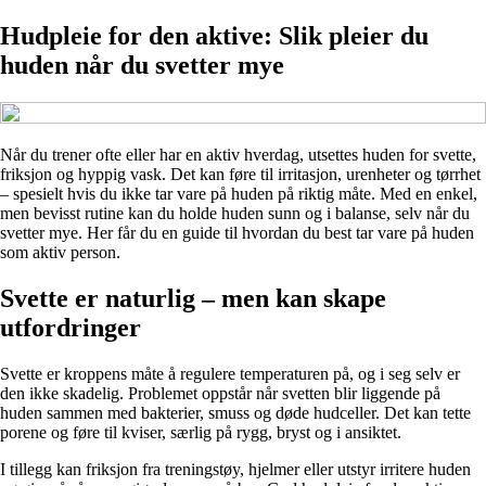
Hudpleie for den aktive: Slik pleier du
huden når du svetter mye
Når du trener ofte eller har en aktiv hverdag, utsettes huden for svette,
friksjon og hyppig vask. Det kan føre til irritasjon, urenheter og tørrhet
– spesielt hvis du ikke tar vare på huden på riktig måte. Med en enkel,
men bevisst rutine kan du holde huden sunn og i balanse, selv når du
svetter mye. Her får du en guide til hvordan du best tar vare på huden
som aktiv person.
Svette er naturlig – men kan skape
utfordringer
Svette er kroppens måte å regulere temperaturen på, og i seg selv er
den ikke skadelig. Problemet oppstår når svetten blir liggende på
huden sammen med bakterier, smuss og døde hudceller. Det kan tette
porene og føre til kviser, særlig på rygg, bryst og i ansiktet.
I tillegg kan friksjon fra treningstøy, hjelmer eller utstyr irritere huden