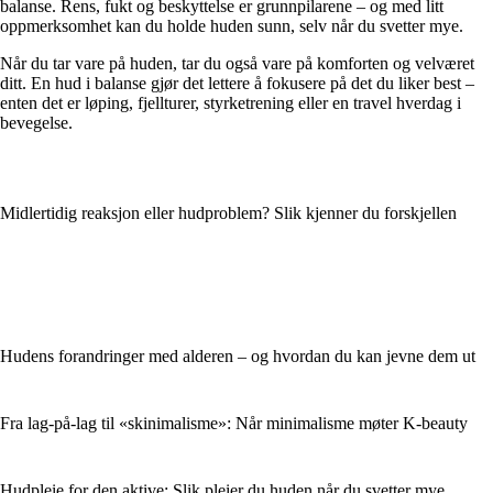
balanse. Rens, fukt og beskyttelse er grunnpilarene – og med litt
oppmerksomhet kan du holde huden sunn, selv når du svetter mye.
Når du tar vare på huden, tar du også vare på komforten og velværet
ditt. En hud i balanse gjør det lettere å fokusere på det du liker best –
enten det er løping, fjellturer, styrketrening eller en travel hverdag i
bevegelse.
Midlertidig reaksjon eller hudproblem? Slik kjenner du forskjellen
Hudens forandringer med alderen – og hvordan du kan jevne dem ut
Fra lag-på-lag til «skinimalisme»: Når minimalisme møter K-beauty
Hudpleie for den aktive: Slik pleier du huden når du svetter mye