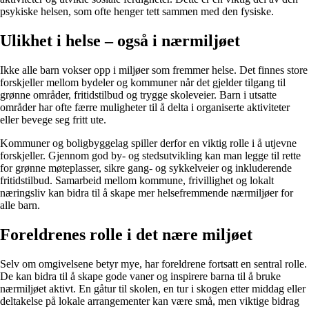
psykiske helsen, som ofte henger tett sammen med den fysiske.
Ulikhet i helse – også i nærmiljøet
Ikke alle barn vokser opp i miljøer som fremmer helse. Det finnes store
forskjeller mellom bydeler og kommuner når det gjelder tilgang til
grønne områder, fritidstilbud og trygge skoleveier. Barn i utsatte
områder har ofte færre muligheter til å delta i organiserte aktiviteter
eller bevege seg fritt ute.
Kommuner og boligbyggelag spiller derfor en viktig rolle i å utjevne
forskjeller. Gjennom god by- og stedsutvikling kan man legge til rette
for grønne møteplasser, sikre gang- og sykkelveier og inkluderende
fritidstilbud. Samarbeid mellom kommune, frivillighet og lokalt
næringsliv kan bidra til å skape mer helsefremmende nærmiljøer for
alle barn.
Foreldrenes rolle i det nære miljøet
Selv om omgivelsene betyr mye, har foreldrene fortsatt en sentral rolle.
De kan bidra til å skape gode vaner og inspirere barna til å bruke
nærmiljøet aktivt. En gåtur til skolen, en tur i skogen etter middag eller
deltakelse på lokale arrangementer kan være små, men viktige bidrag