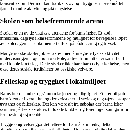
konsentrasjon. Derimot kan trafikk, støy og utrygghet i nærområdet
føre til mindre aktivitet og økt engstelse.
Skolen som helsefremmende arena
Skolen er en av de viktigste arenaene for barns helse. Et godt
inneklima, dagslys i klasserommene og mulighet for bevegelse i løpet
av skoledagen har dokumentert effekt på både læring og trivsel.
Mange norske skoler jobber aktivt med å integrere fysisk aktivitet i
undervisningen – gjennom uteskole, aktive friminutt eller samarbeid
med lokale idrettslag. Dette styrker ikke bare barnas fysiske helse, men
også deres sosiale ferdigheter og psykiske velvære.
Felleskap og trygghet i lokalmiljøet
Barns helse handler også om relasjoner og tilhørighet. Et nærmiljø der
barn kjenner hverandre, og der voksne er til stede og engasjerte, skaper
trygghet og fellesskap. Det kan være alt fra nabolag der barna leker
sammen på tvers av alder, til lokale klubber og foreninger som gir rom
for mestring og identitet.
Trygge omgivelser gjør det lettere for barn å ta initiativ, delta i
aktiviteter og utvikle sosiale ferdigheter. Dette er en viktig del av den