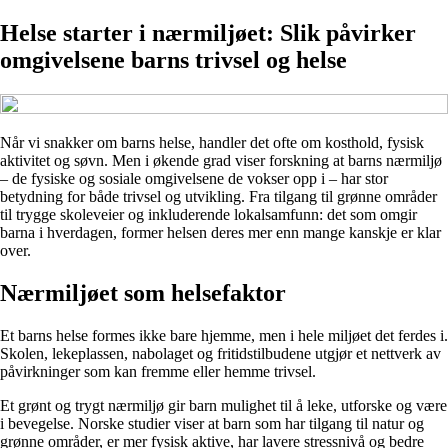
Helse starter i nærmiljøet: Slik påvirker
omgivelsene barns trivsel og helse
Når vi snakker om barns helse, handler det ofte om kosthold, fysisk
aktivitet og søvn. Men i økende grad viser forskning at barns nærmiljø
– de fysiske og sosiale omgivelsene de vokser opp i – har stor
betydning for både trivsel og utvikling. Fra tilgang til grønne områder
til trygge skoleveier og inkluderende lokalsamfunn: det som omgir
barna i hverdagen, former helsen deres mer enn mange kanskje er klar
over.
Nærmiljøet som helsefaktor
Et barns helse formes ikke bare hjemme, men i hele miljøet det ferdes i.
Skolen, lekeplassen, nabolaget og fritidstilbudene utgjør et nettverk av
påvirkninger som kan fremme eller hemme trivsel.
Et grønt og trygt nærmiljø gir barn mulighet til å leke, utforske og være
i bevegelse. Norske studier viser at barn som har tilgang til natur og
grønne områder, er mer fysisk aktive, har lavere stressnivå og bedre