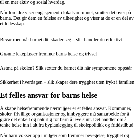
til en mer aktiv og sosial hverdag.
Når foreldre viser engasjement i lokalsamfunnet, smitter det over på
barna. Det gir dem en følelse av tilhørighet og viser at de er en del av
et fellesskap.
Bevar roen når barnet ditt skader seg – slik handler du effektivt
Grønne lekeplasser fremmer barns helse og trivsel
Astma på skolen? Slik støtter du barnet ditt når symptomene oppstår
Sikkerhet i hverdagen – slik skaper dere trygghet uten frykt i familien
Et felles ansvar for barns helse
Å skape helsefremmende nærmiljøer er et felles ansvar. Kommuner,
skoler, frivillige organisasjoner og innbyggere må samarbeide for å
gjøre det enkelt og naturlig for barn å leve sunt. Det handler om å
tenke helse inn i alt fra byplanlegging til skolepolitikk og fritidstilbud.
Når barn vokser opp i miljøer som fremmer bevegelse, trygghet og