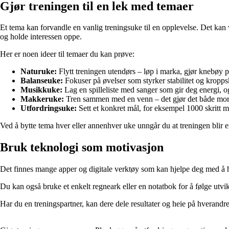
Gjør treningen til en lek med temaer
Et tema kan forvandle en vanlig treningsuke til en opplevelse. Det kan 
og holde interessen oppe.
Her er noen ideer til temaer du kan prøve:
Naturuke:
Flytt treningen utendørs – løp i marka, gjør knebøy på 
Balanseuke:
Fokuser på øvelser som styrker stabilitet og kroppsk
Musikkuke:
Lag en spilleliste med sanger som gir deg energi, o
Makkeruke:
Tren sammen med en venn – det gjør det både mor
Utfordringsuke:
Sett et konkret mål, for eksempel 1000 skritt m
Ved å bytte tema hver eller annenhver uke unngår du at treningen blir e
Bruk teknologi som motivasjon
Det finnes mange apper og digitale verktøy som kan hjelpe deg med å ho
Du kan også bruke et enkelt regneark eller en notatbok for å følge utvikl
Har du en treningspartner, kan dere dele resultater og heie på hverandre.