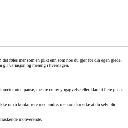
an det føles mer som en plikt enn som noe du gjør for din egen glede.
m gir variasjon og mening i hverdagen.
ometer uten pause, mestre en ny yogaøvelse eller klare ti flere push-
er ikke om å konkurrere med andre, men om å merke at du selv blir
verraskende motiverende.