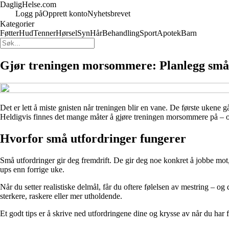
DagligHelse.com
Logg på
Opprett konto
Nyhetsbrevet
Kategorier
Føtter
Hud
Tenner
Hørsel
Syn
Hår
Behandling
Sport
Apotek
Barn
Gjør treningen morsommere: Planlegg små 
Det er lett å miste gnisten når treningen blir en vane. De første ukene 
Heldigvis finnes det mange måter å gjøre treningen morsommere på – og
Hvorfor små utfordringer fungerer
Små utfordringer gir deg fremdrift. De gir deg noe konkret å jobbe mot,
ups enn forrige uke.
Når du setter realistiske delmål, får du oftere følelsen av mestring –
sterkere, raskere eller mer utholdende.
Et godt tips er å skrive ned utfordringene dine og krysse av når du har