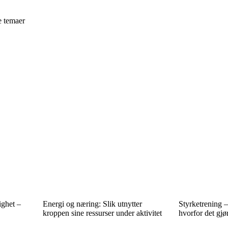
e temaer
ighet –
Energi og næring: Slik utnytter
Styrketrening –
kroppen sine ressurser under aktivitet
hvorfor det gjør