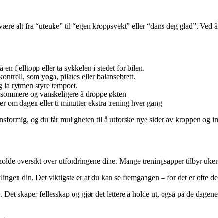
være alt fra “uteuke” til “egen kroppsvekt” eller “dans deg glad”. Ved å
en fjelltopp eller ta sykkelen i stedet for bilen.
ontroll, som yoga, pilates eller balansebrett.
g la rytmen styre tempoet.
sommere og vanskeligere å droppe økten.
er om dagen eller ti minutter ekstra trening hver gang.
nsformig, og du får muligheten til å utforske nye sider av kroppen og in
lde oversikt over utfordringene dine. Mange treningsapper tilbyr ukent
ingen din. Det viktigste er at du kan se fremgangen – for det er ofte den 
 Det skaper fellesskap og gjør det lettere å holde ut, også på de dagene 