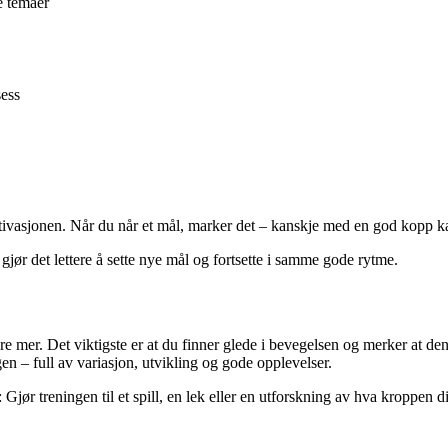
e temaer
sess
ivasjonen. Når du når et mål, marker det – kanskje med en god kopp kaf
 gjør det lettere å sette nye mål og fortsette i samme gode rytme.
re mer. Det viktigste er at du finner glede i bevegelsen og merker at de
n – full av variasjon, utvikling og gode opplevelser.
Gjør treningen til et spill, en lek eller en utforskning av hva kroppen 