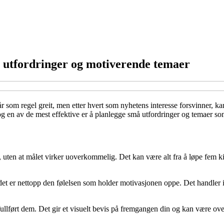
utfordringer og motiverende temaer
går som regel greit, men etter hvert som nyhetens interesse forsvinner, k
 en av de mest effektive er å planlegge små utfordringer og temaer so
 uten at målet virker uoverkommelig. Det kan være alt fra å løpe fem kil
 og det er nettopp den følelsen som holder motivasjonen oppe. Det handl
 fullført dem. Det gir et visuelt bevis på fremgangen din og kan være o