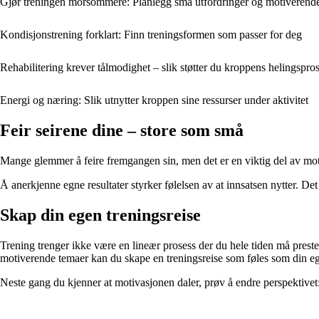
Gjør treningen morsommere: Planlegg små utfordringer og motiverend
Kondisjonstrening forklart: Finn treningsformen som passer for deg
Rehabilitering krever tålmodighet – slik støtter du kroppens helingspro
Energi og næring: Slik utnytter kroppen sine ressurser under aktivitet
Feir seirene dine – store som små
Mange glemmer å feire fremgangen sin, men det er en viktig del av mot
Å anerkjenne egne resultater styrker følelsen av at innsatsen nytter. Det
Skap din egen treningsreise
Trening trenger ikke være en lineær prosess der du hele tiden må preste
motiverende temaer kan du skape en treningsreise som føles som din ege
Neste gang du kjenner at motivasjonen daler, prøv å endre perspektivet: 